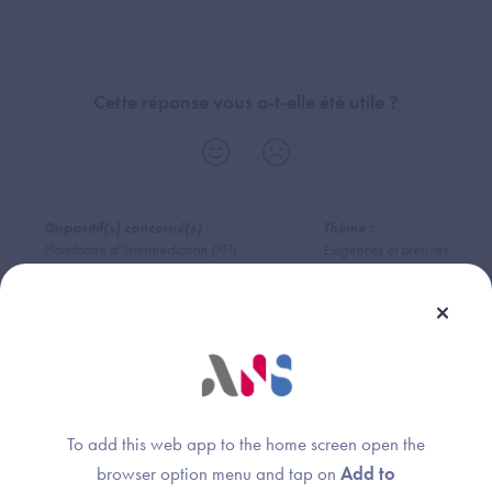
Cette réponse vous a-t-elle été utile ?
Dispositif(s) concerné(s) :
Thème :
Plateforme d’Intermédiation (PFI)
Exigences et preuves
Dossier Patient Informatisé (DPI)
Logiciel de Gestion de Cabinet (LGC-MdV)
Système de Gestion de Laboratoire (SGL)
Radiology Information System (RIS)
Logiciel de Gestion d'Officine (LGO)
DRIMbox
Logiciel de Gestion de Cabinet (LGC-SFP)
Logiciel pour Chirurgiens-Dentistes (CD)
To add this web app to the home screen open the
browser option menu and tap on
Add to