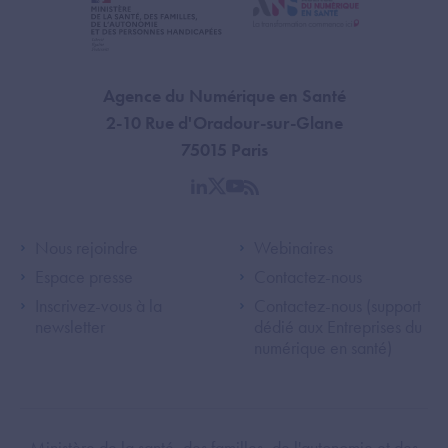
Agence du Numérique en Santé
2-10 Rue d'Oradour-sur-Glane
75015 Paris
linkedin
twitter
youtube
rss
Footer Left ANS
Footer Right A
Nous rejoindre
Webinaires
Espace presse
Contactez-nous
Inscrivez-vous à la
Contactez-nous (support
newsletter
dédié aux Entreprises du
numérique en santé)
Ministère de la santé, des familles, de l'autonomie et des