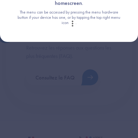
homescreen
.
The menu can be accessed by pressing the menu hardware
button if your device has one, or by tapping the top right menu
icon
.
Une question ?
Retrouvez les réponses aux questions les
plus fréquentes (FAQ).
Consultez la FAQ