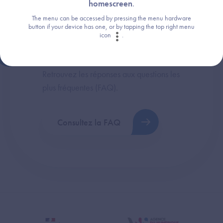
homescreen
.
The menu can be accessed by pressing the menu hardware
button if your device has one, or by tapping the top right menu
icon
.
Une question ?
Retrouvez les réponses aux questions les
plus fréquentes (FAQ).
Consultez la FAQ