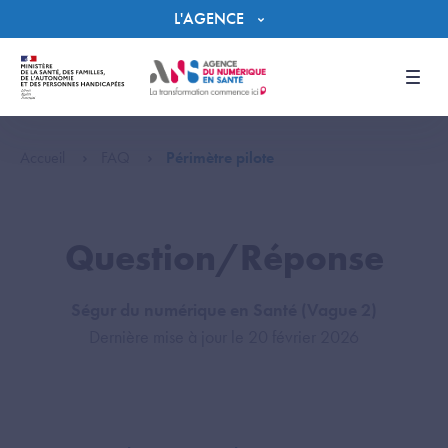
Panneau de gestion des cookies
L'AGENCE
Men
Accueil
FAQ
Périmètre pilote
Question/Réponse
Ségur du numérique en Santé (Vague 2)
Dernière mise à jour le 20 février 2026