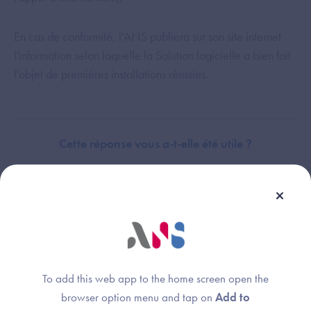
En cas de conformité, l'ANS publiera sur son site internet
l'information selon laquelle la Solution logicielle a bien fait
l'objet de premières installations réussies.
Cette réponse vous a-t-elle été utile ?
Dispositif(s) concerné(s) :
Thème :
Hôpital
Candidature administrative
Dossier Patient Informatisé (DPI)
Plateforme d’Intermédiation (PFI)
To add this web app to the home screen open the
browser option menu and tap on
Add to