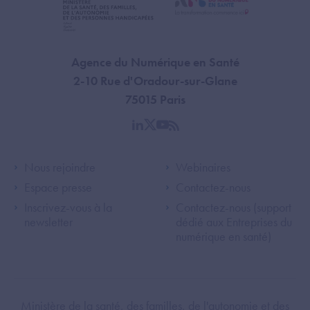
Agence du Numérique en Santé
2-10 Rue d'Oradour-sur-Glane
75015 Paris
linkedin
twitter
youtube
rss
Footer Left ANS
Footer Right A
Nous rejoindre
Webinaires
Espace presse
Contactez-nous
Inscrivez-vous à la
Contactez-nous (support
newsletter
dédié aux Entreprises du
numérique en santé)
Footer Bottom ANS
Ministère de la santé, des familles, de l'autonomie et des