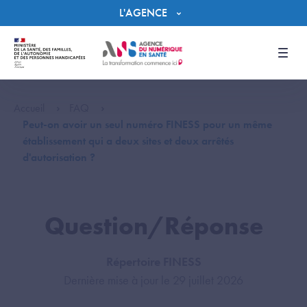
Panneau de gestion des cookies
L'AGENCE
Men
Accueil
FAQ
Peut-on avoir un seul numéro FINESS pour un même
établissement qui a deux sites et deux arrêtés
d'autorisation ?
Question/Réponse
Répertoire FINESS
Dernière mise à jour le 29 juillet 2026