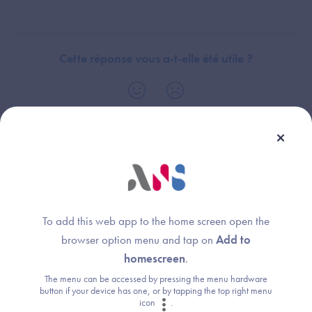
Cette réponse vous a-t-elle été utile ?
Thème :
Général
To add this web app to the home screen open the
browser option menu and tap on
Add to
homescreen
.
Une question ?
The menu can be accessed by pressing the menu hardware
button if your device has one, or by tapping the top right menu
Retrouvez les réponses aux questions les
icon
.