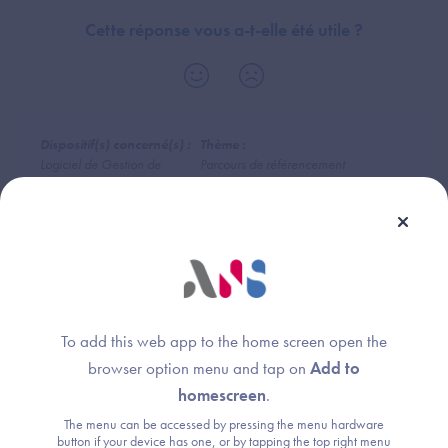
Cette réponse vous a-t-elle été utile ?
Dispositif(s) concerné(s) :
Thème :
Logiciel de Gestion de
Parcours de référencement
Cabinet (LGC-MdV)
(Convergence, CNDA, PSC)
Dossier Usager Informatisé
(DUI)
Logiciel de Gestion de
Cabinet (LGC-SFP)
To add this web app to the home screen open the
browser option menu and tap on
Add to
homescreen
.
The menu can be accessed by pressing the menu hardware
Une question ?
button if your device has one, or by tapping the top right menu