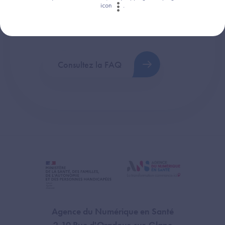
icon
.
Retrouvez les réponses aux questions les
plus fréquentes (FAQ).
Consultez la FAQ
Agence du Numérique en Santé
2-10 Rue d'Oradour-sur-Glane