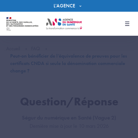
Panneau de gestion des cookies
L'AGENCE
Men
Accueil
FAQ
Peut-on bénéficier de l’équivalence de preuves pour les
certificats CNDA si seule la dénomination commerciale
change ?
Question/Réponse
Ségur du numérique en Santé (Vague 2)
Dernière mise à jour le 10 mars 2026