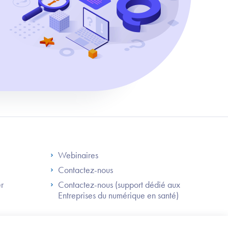
S
Footer Right ANS
Webinaires
Contactez-nous
er
Contactez-nous (support dédié aux
Entreprises du numérique en santé)
Besoin
d'être
guidé