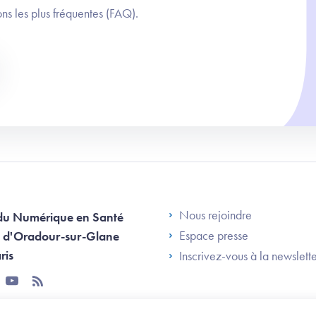
ns les plus fréquentes (FAQ).
Footer Left AN
Nous rejoindre
du Numérique en Santé
Espace presse
 d'Oradour-sur-Glane
ris
Inscrivez-vous à la newslett
tter
youtube
rss