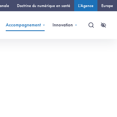
ionale
Doctrine du numérique en santé
L'Agence
Europe
(page courante)
Accompagnement
Innovation
Recherche
Accessi