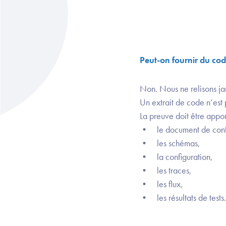
Peut-on fournir du c
Non. Nous ne relisons j
Un extrait de code n’es
La preuve doit être appor
• le document de conf
• les schémas,
• la configuration,
• les traces,
• les flux,
• les résultats de tests