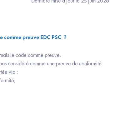
Dernière mise à jour le 25 juin 2026
ode comme preuve EDC PSC ?
amais le code comme preuve.
t pas considéré comme une preuve de conformité.
tée via :
ormité,
.