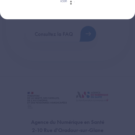
icon
.
Retrouvez les réponses aux questions les
plus fréquentes (FAQ).
Consultez la FAQ
Agence du Numérique en Santé
2-10 Rue d'Oradour-sur-Glane