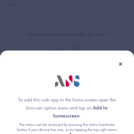
secrets.
Cette réponse vous a-t-elle été utile ?
Thème :
Généralités
To add this web app to the home screen open the
browser option menu and tap on
Add to
homescreen
.
Une question ?
The menu can be accessed by pressing the menu hardware
button if your device has one, or by tapping the top right menu