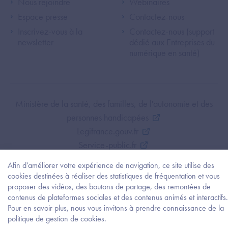
Footer Left ANS
Footer Right A
Nous rejoindre
Webinaires
Espace presse
Contactez-nous
Inscrivez-vous à la
Contactez-nous (support
newsletter
dédié aux Entreprises du
numérique en santé)
Footer Bottom ANS
Ministère de la santé, des familles, de l'autonomie et des
personnes handicapées
Legifrance.gouv.fr
Service-public.fr
Mentions légales
Afin d’améliorer votre expérience de navigation, ce site utilise des
Politique de protection des données personnelles
cookies destinées à réaliser des statistiques de fréquentation et vous
Politique de gestion de cookies
proposer des vidéos, des boutons de partage, des remontées de
contenus de plateformes sociales et des contenus animés et interactifs.
Gestion des cookies
Pour en savoir plus, nous vous invitons à prendre connaissance de la
Plan du site
Besoi
politique de gestion de cookies.
d'être
Accessibilité : partiellement conforme