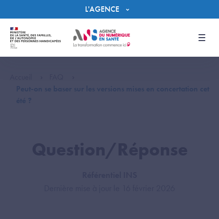
Panneau de gestion des cookies
L'AGENCE
Men
Accueil
FAQ
Peut-on se baser sur les versions mises en concertation cet
été ?
Question/Réponse
Référentiel INS
Dernière mise à jour le 16 février 2026