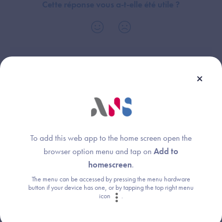
Cette réponse vous a-t-elle été utile ?
Thème :
Général
To add this web app to the home screen open the
browser option menu and tap on
Add to
Une question ?
homescreen
.
Retrouvez les réponses aux questions les
The menu can be accessed by pressing the menu hardware
button if your device has one, or by tapping the top right menu
plus fréquentes (FAQ).
icon
.