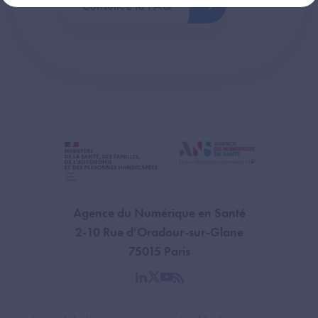
Consultez la FAQ
Agence du Numérique en Santé
2-10 Rue d'Oradour-sur-Glane
75015 Paris
linkedin
twitter
youtube
rss