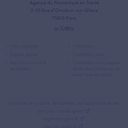
Agence du Numérique en Santé
2-10 Rue d'Oradour-sur-Glane
75015 Paris
linkedin
twitter
youtube
rss
Footer Left ANS
Footer Right A
Nous rejoindre
Webinaires
Espace presse
Contactez-nous
Inscrivez-vous à la
Contactez-nous (support
newsletter
dédié aux Entreprises du
numérique en santé)
Footer Bottom ANS
Ministère de la santé, des familles, de l'autonomie et des
personnes handicapées
Legifrance.gouv.fr
Service-public.fr