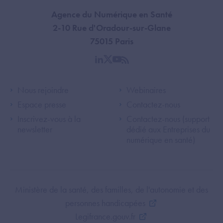
Agence du Numérique en Santé
2-10 Rue d'Oradour-sur-Glane
75015 Paris
linkedin
twitter
youtube
rss
Footer Left ANS
Footer Right A
Nous rejoindre
Webinaires
Espace presse
Contactez-nous
Inscrivez-vous à la
Contactez-nous (support
newsletter
dédié aux Entreprises du
numérique en santé)
Footer Bottom ANS
Ministère de la santé, des familles, de l'autonomie et des
personnes handicapées
Legifrance.gouv.fr