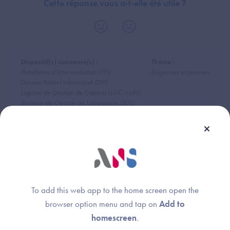
Cette réponse vous a-t-elle été utile ?
Dispositif(s) concerné(s) :
Thème :
Plateforme d’Intermédiation (PFI)
Exigences et preuves
Dossier Patient Informatisé (DPI)
Logiciel de Gestion de Cabinet (LGC-MdV)
Système de Gestion de Laboratoire (SGL)
Radiology Information System (RIS)
Dossier Usager Informatisé (DUI)
Logiciel de Gestion d'Officine (LGO)
DRIMbox
Logiciel de Gestion de Cabinet (LGC-SFP)
Logiciel pour Chirurgiens-Dentistes (CD)
To add this web app to the home screen open the
browser option menu and tap on
Add to
homescreen
.