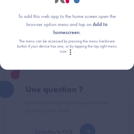
To add this web app to the home screen open the
browser option menu and tap on
Add to
homescreen
.
Dispositif(s) concerné(s) :
Thème :
Logiciel de Gestion de Cabinet (LGC-MdV)
Exigences et preuves
The menu can be accessed by pressing the menu hardware
button if your device has one, or by tapping the top right menu
icon
.
Une question ?
Retrouvez les réponses aux questions les
plus fréquentes (FAQ).
Consultez la FAQ