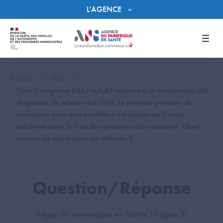
Panneau de gestion des cookies
L'AGENCE
Men
Accueil
FAQ
Pour l’exigence INS/va1.47 relative à la conformité INS
et gestion du téléservice INSi, le premier prénom de
naissance peut être modifié à condition qu’il reste
cohérent avec la liste des prénoms de naissance. Quel
niveau de cohérence est attendu ?
Question/Réponse
Ségur du numérique en Santé (Vague 2)