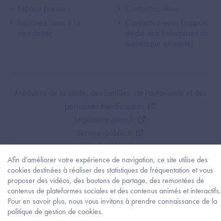
Espace presse
Contactez-nous
Inscrivez-vous à la
Contactez-nous (support
newsletter
dédié aux Entreprises du
numérique en santé)
Footer Bottom ANS
Ministère de la santé, des familles, de l'autonomie et des
personnes handicapées
Legifrance.gouv.fr
Service-public.fr
Mentions légales
Politique de protection des données personnelles
Afin d’améliorer votre expérience de navigation, ce site utilise des
cookies destinées à réaliser des statistiques de fréquentation et vous
Politique de gestion de cookies
proposer des vidéos, des boutons de partage, des remontées de
Gestion des cookies
contenus de plateformes sociales et des contenus animés et interactifs.
Plan du site
Pour en savoir plus, nous vous invitons à prendre connaissance de la
Besoi
politique de gestion de cookies.
Accessibilité : partiellement conforme
d'être