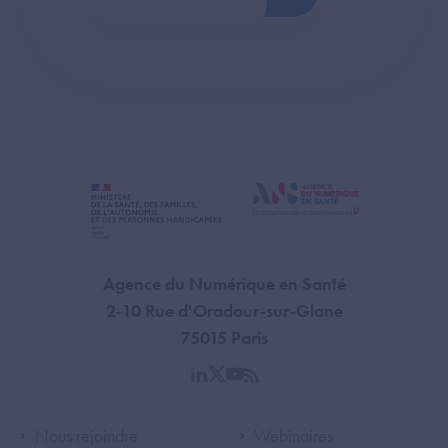
Agence du Numérique en Santé
2-10 Rue d'Oradour-sur-Glane
75015 Paris
linkedin
twitter
youtube
rss
Footer Left ANS
Footer Right A
Nous rejoindre
Webinaires