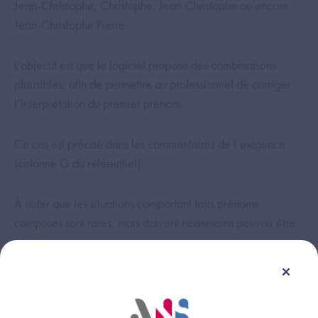
Jean-Christophe, Christophe, Jean Christophe ou encore
Jean-Christophe Pierre.
L’objectif est que le logiciel propose des combinaisons
plausibles, afin de permettre au professionnel de corriger
l’interprétation du premier prénom.
Ce cas est précisé dans les commentaires de l’exigence
(colonne G du référentiel).
À noter que les situations comportant trois prénoms
composés sont rares, mais doivent néanmoins pouvoir être
gérées.
Cette réponse vous a-t-elle été utile ?