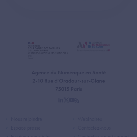
Agence du Numérique en Santé
2-10 Rue d'Oradour-sur-Glane
75015 Paris
linkedin
twitter
youtube
rss
Footer Left ANS
Footer Right A
Nous rejoindre
Webinaires
Espace presse
Contactez-nous
Inscrivez-vous à la
Contactez-nous (support