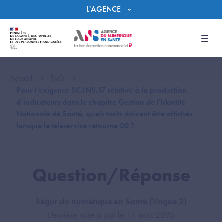
Panneau de gestion des cookies
L'AGENCE
Men
Accueil
FAQ
Pour l’exigence SC.INS.17 relative à la production
d’indicateurs dans le chapitre Gestion de l'Identité
Nationale de Santé, quels traits doivent être affichés
lorsque le téléservice retourne 00 ?
Question/Réponse
Ségur du numérique en Santé (Vague 2)
Dernière mise à jour le 17 mars 2026