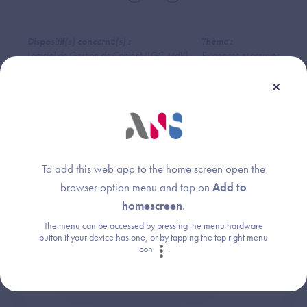
Dispositif(s) concerné(s) :
Thème :
Logiciel de Gestion de Cabinet (LGC-MdV)
Exigences et preuves
Une question ?
To add this web app to the home screen open the
browser option menu and tap on
Add to
Retrouvez les réponses aux questions les
homescreen
.
plus fréquentes (FAQ).
The menu can be accessed by pressing the menu hardware
button if your device has one, or by tapping the top right menu
icon
.
Consultez la FAQ