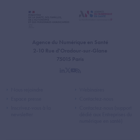
Agence du Numérique en Santé
2-10 Rue d'Oradour-sur-Glane
75015 Paris
linkedin
twitter
youtube
rss
Footer Left ANS
Footer Right A
Nous rejoindre
Webinaires
Espace presse
Contactez-nous
Inscrivez-vous à la
Contactez-nous (support
newsletter
dédié aux Entreprises du
numérique en santé)