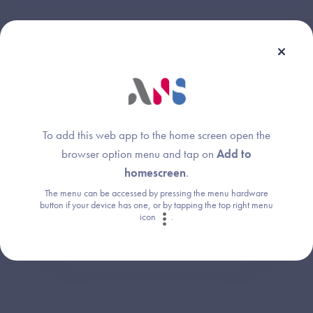
Une question ?
Retrouvez les réponses aux questions les
To add this web app to the home screen open the
plus fréquentes (FAQ).
browser option menu and tap on
Add to
homescreen
.
The menu can be accessed by pressing the menu hardware
Consultez la FAQ
button if your device has one, or by tapping the top right menu
icon
.