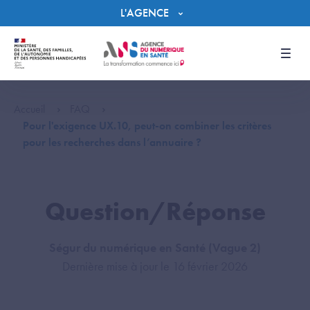
Panneau de gestion des cookies
L'AGENCE
Men
Accueil
FAQ
Pour l'exigence UX.10, peut-on combiner les critères
pour les recherches dans l’annuaire ?
Question/Réponse
Ségur du numérique en Santé (Vague 2)
Dernière mise à jour le 16 février 2026