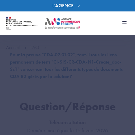
Panneau de gestion des cookies
L'AGENCE
Men
Accueil
FAQ
Pour la preuve "CDA.02.01.02", faut-il tous les liens
permanents de tests "CI-SIS-CR-CDA-N1-Create_doc-
Sc1" concernant tous les différents types de documents
CDA R2 gérés par la solution?
Question/Réponse
Téléconsultation
Dernière mise à jour le 16 février 2026