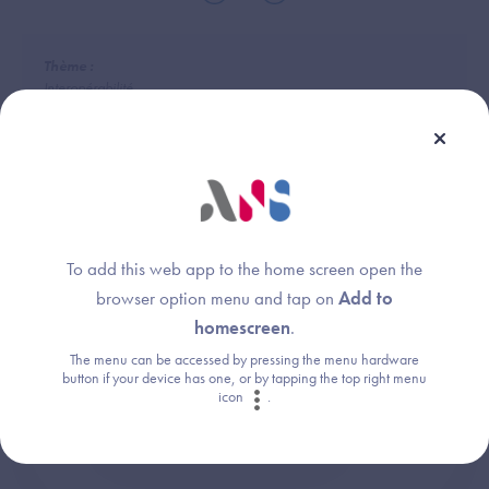
Thème :
Interopérabilité
Une question ?
To add this web app to the home screen open the
browser option menu and tap on
Add to
Retrouvez les réponses aux questions les
homescreen
.
plus fréquentes (FAQ).
The menu can be accessed by pressing the menu hardware
button if your device has one, or by tapping the top right menu
icon
.
Consultez la FAQ