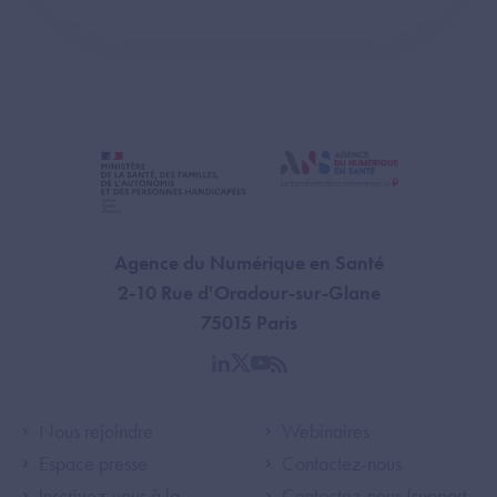
Agence du Numérique en Santé
2-10 Rue d'Oradour-sur-Glane
75015 Paris
linkedin
twitter
youtube
rss
Footer Left ANS
Footer Right A
Nous rejoindre
Webinaires
Espace presse
Contactez-nous
Inscrivez-vous à la
Contactez-nous (support