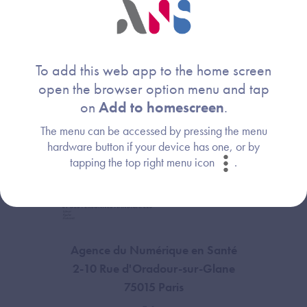
plus fréquentes (FAQ).
Consultez la FAQ
To add this web app to the home screen
open the browser option menu and tap
on
Add to homescreen
.
The menu can be accessed by pressing the menu
hardware button if your device has one, or by
tapping the top right menu icon
.
Agence du Numérique en Santé
2-10 Rue d'Oradour-sur-Glane
75015 Paris