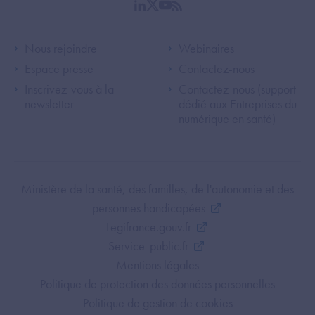
linkedin
twitter
youtube
rss
Footer Left ANS
Footer Right A
Nous rejoindre
Webinaires
Espace presse
Contactez-nous
Inscrivez-vous à la
Contactez-nous (support
newsletter
dédié aux Entreprises du
numérique en santé)
Footer Bottom ANS
Ministère de la santé, des familles, de l'autonomie et des
personnes handicapées
Legifrance.gouv.fr
Service-public.fr
Mentions légales
Politique de protection des données personnelles
Politique de gestion de cookies