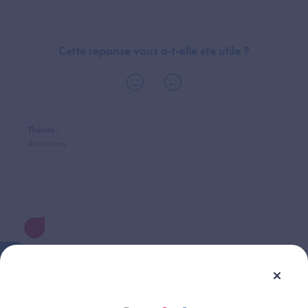
Cette réponse vous a-t-elle été utile ?
Thème :
Annuaires
Une question ?
Retrouvez les réponses aux questions les