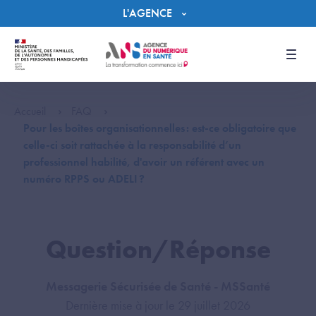
Panneau de gestion des cookies
L'AGENCE
Men
Accueil
FAQ
Pour les boîtes organisationnelles : est-ce obligatoire que
celle-ci soit rattachée à la responsabilité d’un
professionnel habilité, d'avoir un référent avec un
numéro RPPS ou ADELI ?
Question/Réponse
Messagerie Sécurisée de Santé - MSSanté
Dernière mise à jour le 29 juillet 2026