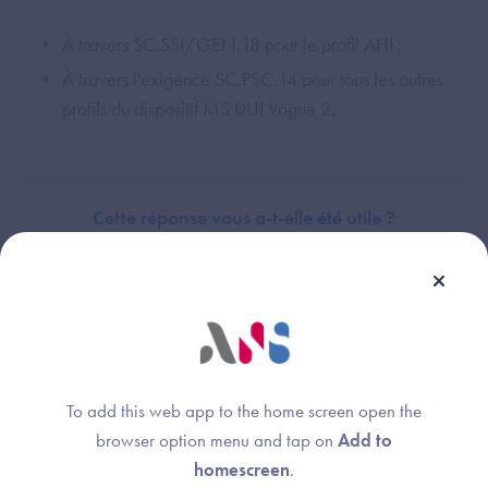
À travers SC.SSI/GEN.18 pour le profil AHI ;
À travers l'exigence SC.PSC.14 pour tous les autres
profils du dispositif MS DUI Vague 2.
Cette réponse vous a-t-elle été utile ?
Dispositif(s) concerné(s) :
Thème :
Dossier Usager Informatisé (DUI)
Exigences et preuves
To add this web app to the home screen open the
browser option menu and tap on
Add to
homescreen
.