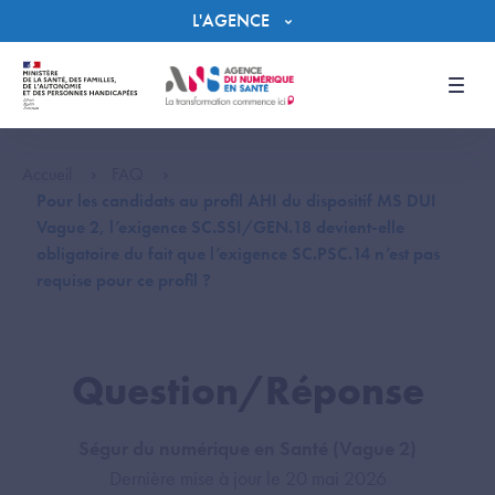
Panneau de gestion des cookies
L'AGENCE
Men
Accueil
FAQ
Pour les candidats au profil AHI du dispositif MS DUI
Vague 2, l’exigence SC.SSI/GEN.18 devient-elle
obligatoire du fait que l’exigence SC.PSC.14 n’est pas
requise pour ce profil ?
Question/Réponse
Ségur du numérique en Santé (Vague 2)
Dernière mise à jour le 20 mai 2026