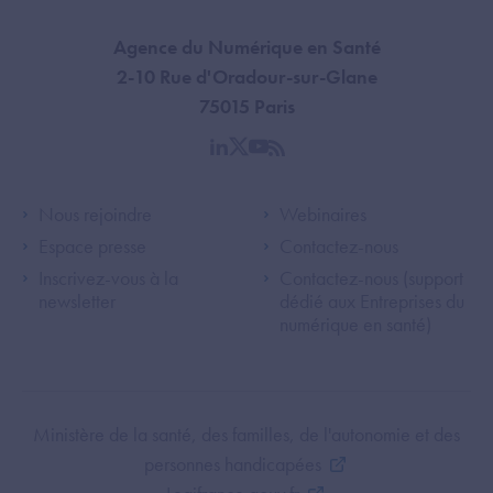
Agence du Numérique en Santé
2-10 Rue d'Oradour-sur-Glane
75015 Paris
linkedin
twitter
youtube
rss
Footer Left ANS
Footer Right A
Nous rejoindre
Webinaires
Espace presse
Contactez-nous
Inscrivez-vous à la
Contactez-nous (support
newsletter
dédié aux Entreprises du
numérique en santé)
Footer Bottom ANS
Ministère de la santé, des familles, de l'autonomie et des
personnes handicapées