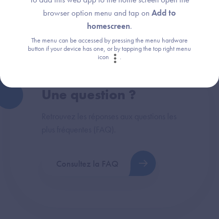
Sages-Femmes & Paramédicaux
Exigences et preuves
Chirurgien-Dentiste
browser option menu and tap on
Add to
homescreen
.
The menu can be accessed by pressing the menu hardware
button if your device has one, or by tapping the top right menu
icon
.
Une question ?
Retrouvez les réponses aux questions les
plus fréquentes (FAQ).
Consultez la FAQ