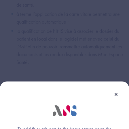
de santé.
à terme l’application de la carte vitale permettra une
qualification automatique ;
la qualification de l’INS vise à associer le dossier du
patient en local dans le logiciel métier avec celui du
DMP afin de pouvoir transmettre automatiquement les
documents et les rendre disponibles dans Mon Espace
Santé.
Cette réponse vous a-t-elle été utile ?
Dispositif(s) concerné(s) :
Thème :
To add this web app to the home screen open the