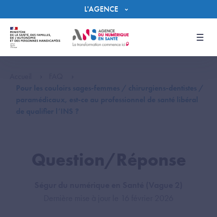
Panneau de gestion des cookies
L'AGENCE
Men
Accueil
FAQ
Pour les couloirs sages-femmes / chirurgiens-dentistes /
paramédicaux, est-ce au professionnel de santé libéral
de qualifier l’INS ?
Question/Réponse
Ségur du numérique en Santé (Vague 2)
Dernière mise à jour le 16 février 2026