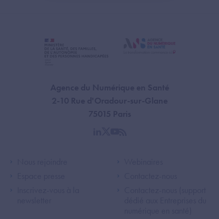
Agence du Numérique en Santé
2-10 Rue d'Oradour-sur-Glane
75015 Paris
linkedin
twitter
youtube
rss
Footer Left ANS
Footer Right A
Nous rejoindre
Webinaires
Espace presse
Contactez-nous
Inscrivez-vous à la
Contactez-nous (support
newsletter
dédié aux Entreprises du
numérique en santé)