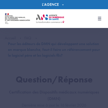
Panneau de gestion des cookies
L'AGENCE
Men
Accueil
FAQ
Pour les éditeurs de DMN qui développent une solution
en marque blanche, faut-il faire un référencement pour
le logiciel père et les logiciels fils?
Question/Réponse
Certification des Dispositifs médicaux numériques
(DMN)
Dernière mise à jour le 16 février 2026