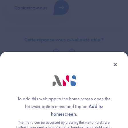
Contactez-nous
Cette réponse vous a-t-elle été utile ?
Thème :
Périmètre
To add this web app to the home screen open the
browser option menu and tap on
Add to
homescreen
.
The menu can be accessed by pressing the menu hardware
Une question ?
button if your device has one, or by tapping the top right menu