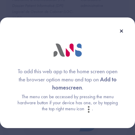
Dossier Patient Informatisé (DPI)
administrative
Logiciel de Gestion de Cabinet (LGC-
MdV)
Radiology Information System (RIS)
DRIMbox
To add this web app to the home screen open
the browser option menu and tap on
Add to
Une question ?
homescreen
.
Retrouvez les réponses aux questions les
The menu can be accessed by pressing the menu
plus fréquentes (FAQ).
hardware button if your device has one, or by tapping
the top right menu icon
.
Consultez la FAQ