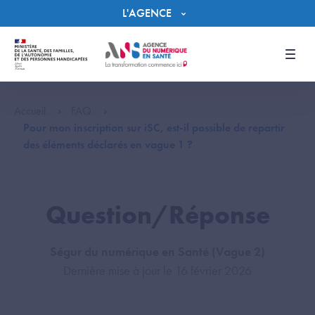
Panneau de gestion des cookies
L'AGENCE
Men
Accueil
FAQ
Pour mon inscription sur iSC, est-il possible de repartir
des éléments déclarés en vague 1 ?
Question/Réponse
Ségur du numérique en Santé (Vague 2)
Dernière mise à jour le 16 février 2026