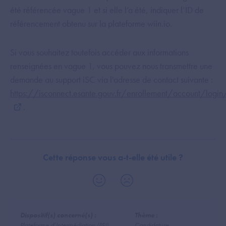
été référencée vague 1 et si elle l’a été, indiquer l’ID de
référencement obtenu sur la plateforme wiin.io.
Si vous souhaitez toutefois accéder aux informations
renseignées en vague 1, vous pouvez nous transmettre une
demande au support iSC via l'adresse de contact suivante :
https://isconnect.esante.gouv.fr/enrollement/account/login
.
Cette réponse vous a-t-elle été utile ?
Dispositif(s) concerné(s) :
Thème :
Plateforme d’Intermédiation (PFI)
Candidature