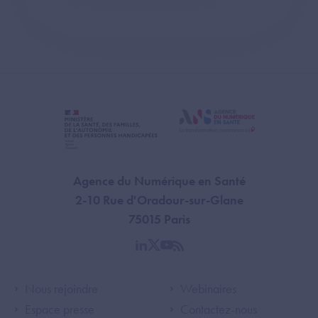
Agence du Numérique en Santé
2-10 Rue d'Oradour-sur-Glane
75015 Paris
linkedin
twitter
youtube
rss
Footer Left ANS
Footer Right A
Nous rejoindre
Webinaires
Espace presse
Contactez-nous