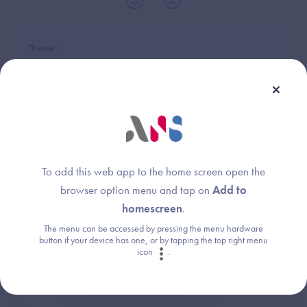
Thème :
Annuaires
To add this web app to the home screen open the
Une question ?
browser option menu and tap on
Add to
Retrouvez les réponses aux questions les
homescreen
.
plus fréquentes (FAQ).
The menu can be accessed by pressing the menu hardware
button if your device has one, or by tapping the top right menu
icon
.
Consultez la FAQ