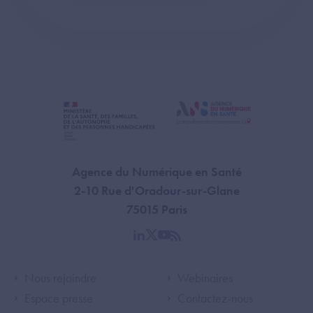
Agence du Numérique en Santé
2-10 Rue d'Oradour-sur-Glane
75015 Paris
linkedin
twitter
youtube
rss
Footer Left ANS
Footer Right A
Nous rejoindre
Webinaires
Espace presse
Contactez-nous