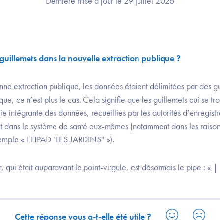
Dernière mise à jour le 29 juillet 2026
 guillemets dans la nouvelle extraction publique ?
nne extraction publique, les données étaient délimitées par des gu
ue, ce n’est plus le cas. Cela signifie que les guillemets qui se tr
tie intégrante des données, recueillies par les autorités d’enregis
nt dans le système de santé eux-mêmes (notamment dans les raisons
emple « EHPAD "LES JARDINS" »).
r, qui était auparavant le point-virgule, est désormais le pipe : « | 
Cette réponse vous a-t-elle été utile ?