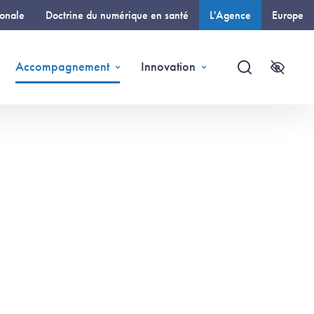
ionale
Doctrine du numérique en santé
L'Agence
Europe
(page courante)
Accompagnement
Innovation
Recherche
Accessi