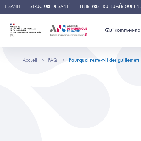
Panneau de gestion des cookies
E-SANTÉ
STRUCTURE DE SANTÉ
ENTREPRISE DU NUMÉRIQUE EN
Qui sommes-no
Accueil
FAQ
Pourquoi reste-t-il des guillemets