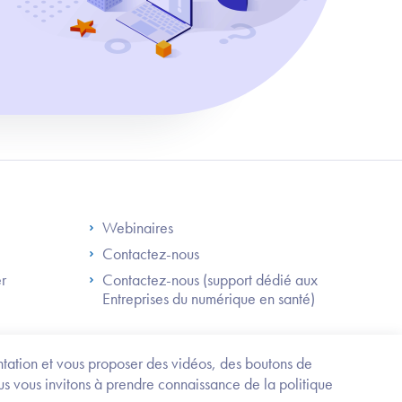
S
Footer Right ANS
Webinaires
Contactez-nous
er
Contactez-nous (support dédié aux
Entreprises du numérique en santé)
Besoin
d'être
guidé
entation et vous proposer des vidéos, des boutons de
?
us vous invitons à prendre connaissance de la politique
Trouvez