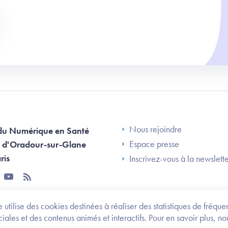
Footer Left AN
Nous rejoindre
du Numérique en Santé
Espace presse
 d'Oradour-sur-Glane
ris
Inscrivez-vous à la newslett
tter
youtube
rss
 utilise des cookies destinées à réaliser des statistiques de fréqu
les et des contenus animés et interactifs. Pour en savoir plus, no