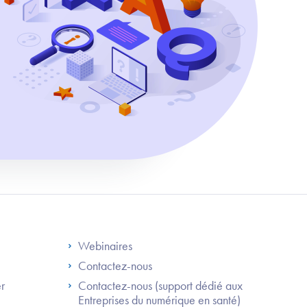
S
Footer Right ANS
Webinaires
Contactez-nous
er
Contactez-nous (support dédié aux
Entreprises du numérique en santé)