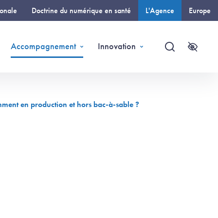
ionale
Doctrine du numérique en santé
L'Agence
Europe
(page courante)
Accompagnement
Innovation
Recherche
Accessi
amment en production et hors bac-à-sable ?