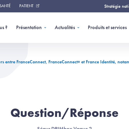
 SANTÉ
PATIENT
Stratégie nat
us ?
Présentation
Actualités
Produits et services
iteurs entre FranceConnect, FranceConnect+ et France Identité, not
Question/Réponse
Ségur DRIMbox Vague 2