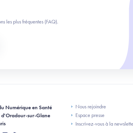
ns les plus fréquentes (FAQ).
Footer Left AN
Nous rejoindre
du Numérique en Santé
Espace presse
 d'Oradour-sur-Glane
ris
Inscrivez-vous à la newslett