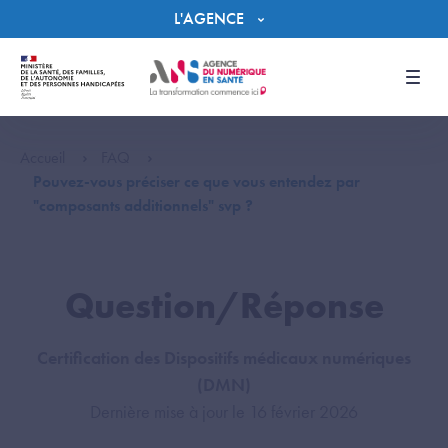
Panneau de gestion des cookies
L'AGENCE
Men
Accueil
FAQ
Pouvez-vous préciser ce que vous entendez par
"composants additionnels" svp ?
Question/Réponse
Certification des Dispositifs médicaux numériques
(DMN)
Dernière mise à jour le 16 février 2026