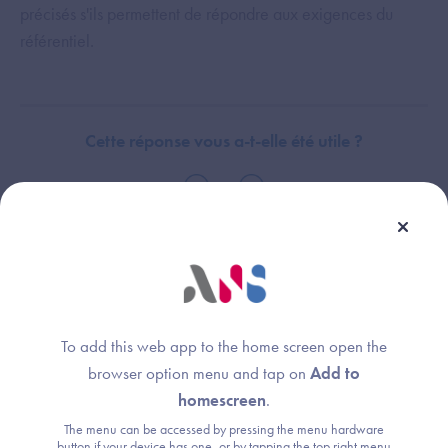
précisés s'ils permettent de répondre aux exigences du
référentiel.
Cette réponse vous a-t-elle été utile ?
Thème :
Périmètre
To add this web app to the home screen open the
browser option menu and tap on
Add to
homescreen
.
The menu can be accessed by pressing the menu hardware
Une question ?
button if your device has one, or by tapping the top right menu