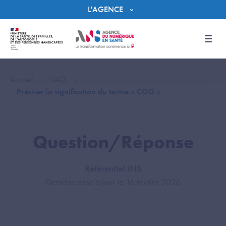
Panneau de gestion des cookies
L'AGENCE
Men
Accueil
FAQ
Préciser la signification du terme « COG »
Question/Réponse
Référentiel INS
Dernière mise à jour le 16 février 2026