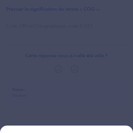
Préciser la signification du terme « COG ».
Code Officiel Géographique, code INSEE
Cette réponse vous a-t-elle été utile ?
Thème :
Général