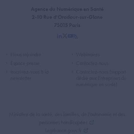
Agence du Numérique en Santé
2-10 Rue d'Oradour-sur-Glane
75015 Paris
linkedin
twitter
youtube
rss
Footer Left ANS
Footer Right A
Nous rejoindre
Webinaires
Espace presse
Contactez-nous
Inscrivez-vous à la
Contactez-nous (support
newsletter
dédié aux Entreprises du
numérique en santé)
Footer Bottom ANS
Ministère de la santé, des familles, de l'autonomie et des
personnes handicapées
Legifrance.gouv.fr