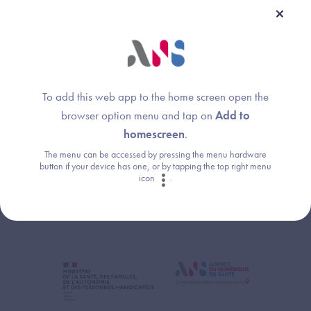
Une question ?
Retrouvez les réponses aux questions les
plus fréquentes (FAQ).
To add this web app to the home screen open the
browser option menu and tap on
Add to
Consultez la FAQ
homescreen
.
The menu can be accessed by pressing the menu hardware
button if your device has one, or by tapping the top right menu
icon
.