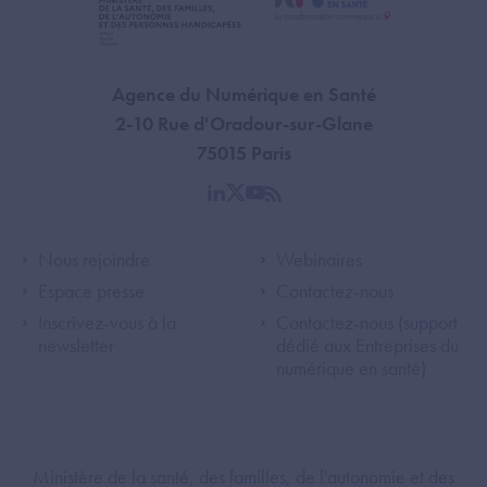
Agence du Numérique en Santé
2-10 Rue d'Oradour-sur-Glane
75015 Paris
linkedin
twitter
youtube
rss
Footer Left ANS
Footer Right A
Nous rejoindre
Webinaires
Espace presse
Contactez-nous
Inscrivez-vous à la
Contactez-nous (support
newsletter
dédié aux Entreprises du
numérique en santé)
Footer Bottom ANS
Ministère de la santé, des familles, de l'autonomie et des