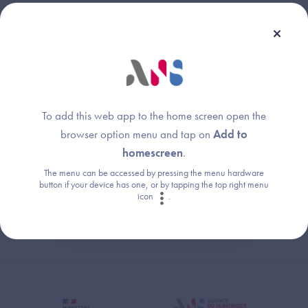
Une question ?
Retrouvez les réponses aux questions les
To add this web app to the home screen open the
plus fréquentes (FAQ).
browser option menu and tap on
Add to
homescreen
.
Consultez la FAQ
The menu can be accessed by pressing the menu hardware
button if your device has one, or by tapping the top right menu
icon
.