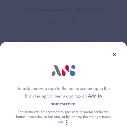
Cette réponse vous a-t-elle été utile ?
Dispositif(s) concerné(s) :
Thème :
Dossier Patient Informatisé (DPI)
Exigences et preuves
Logiciel de Gestion de Cabinet (LGC-MdV)
Radiology Information System (RIS)
To add this web app to the home screen open the
browser option menu and tap on
Add to
homescreen
.
Une question ?
The menu can be accessed by pressing the menu hardware
button if your device has one, or by tapping the top right menu
Retrouvez les réponses aux questions les
icon
.