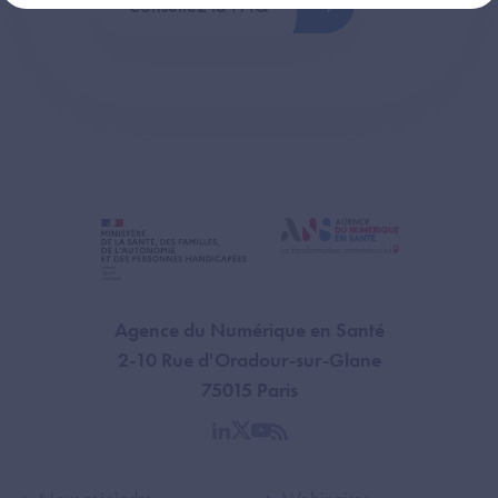
Consultez la FAQ
Agence du Numérique en Santé
2-10 Rue d'Oradour-sur-Glane
75015 Paris
linkedin
twitter
youtube
rss