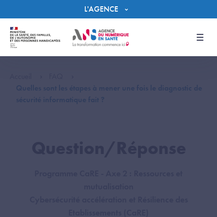
Panneau de gestion des cookies
L'AGENCE
Men
Accueil
FAQ
Quelles sont les étapes à mener une fois le diagnostic de
sécurité informatique fait ?
Question/Réponse
Programme CaRE - Axe 2 : Ressources et
mutualisation
Cybersécurité accélération et Résilience des
Etablissements (CaRE)