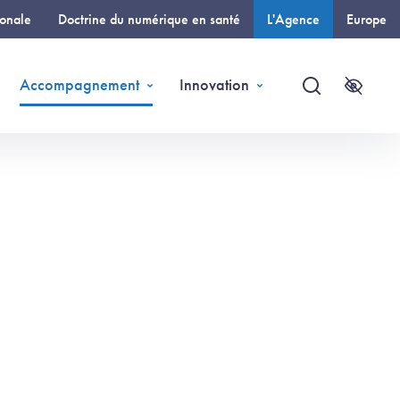
ionale
Doctrine du numérique en santé
L'Agence
Europe
(page courante)
Accompagnement
Innovation
Recherche
Accessi