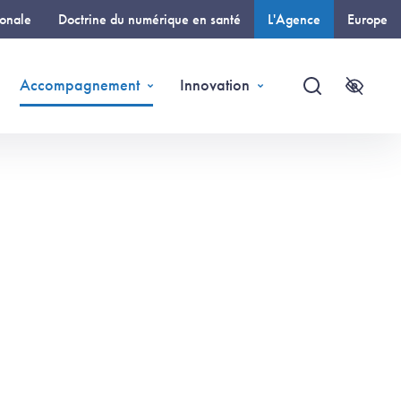
ionale
Doctrine du numérique en santé
L'Agence
Europe
(page courante)
Accompagnement
Innovation
Recherche
Accessi