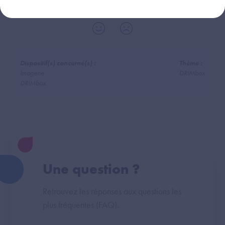
Cette réponse vous a-t-elle été utile ?
Dispositif(s) concerné(s) :
Thème :
Imagerie
DRIMbox
DRIMbox
Une question ?
Retrouvez les réponses aux questions les
plus fréquentes (FAQ).