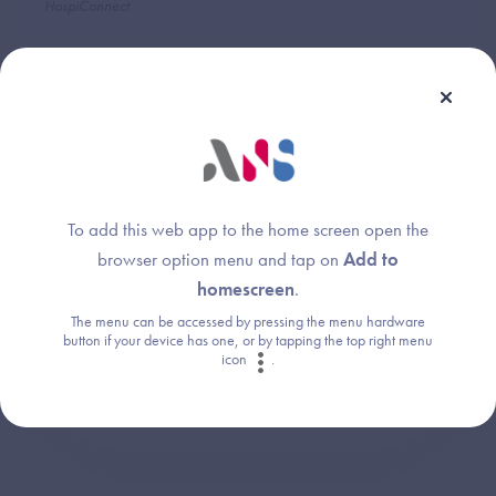
HospiConnect
Une question ?
To add this web app to the home screen open the
Retrouvez les réponses aux questions les
browser option menu and tap on
Add to
plus fréquentes (FAQ).
homescreen
.
The menu can be accessed by pressing the menu hardware
button if your device has one, or by tapping the top right menu
Consultez la FAQ
icon
.