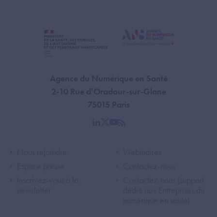
Agence du Numérique en Santé
2-10 Rue d'Oradour-sur-Glane
75015 Paris
linkedin
twitter
youtube
rss
Footer Left ANS
Footer Right A
Nous rejoindre
Webinaires
Espace presse
Contactez-nous
Inscrivez-vous à la
Contactez-nous (support
newsletter
dédié aux Entreprises du
numérique en santé)