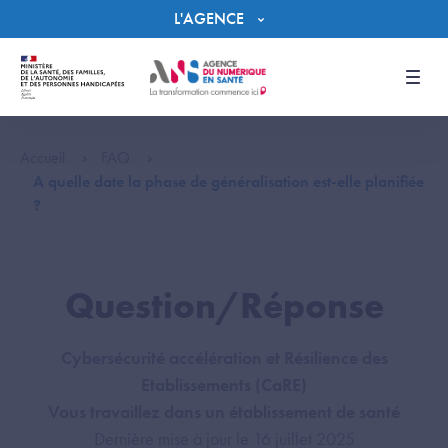
Panneau de gestion des cookies
L'AGENCE
Men
Accueil
FAQ
A quelle date la phase de généralisation est-elle planifiée
?
Question/Réponse
Cybersécurité accélération et Résilience des
Etablissements (CaRE)
Vous travaillez dans un établissement de santé
Dernière mise à jour le 16 juillet 2025