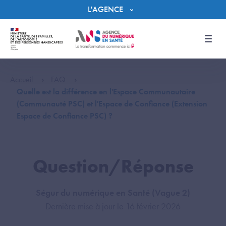
Panneau de gestion des cookies
L'AGENCE
Men
Accueil
FAQ
Quelle est la différence en l'Espace Communautaire
(Communauté PSC) et l'Espace de Confiance (Extension
Espace de Confiance PSC) ?
Question/Réponse
Ségur du numérique en Santé (Vague 2)
Dernière mise à jour le 16 février 2026