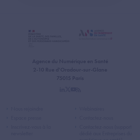
Agence du Numérique en Santé
2-10 Rue d'Oradour-sur-Glane
75015 Paris
linkedin
twitter
youtube
rss
Footer Left ANS
Footer Right A
Nous rejoindre
Webinaires
Espace presse
Contactez-nous
Inscrivez-vous à la
Contactez-nous (support
newsletter
dédié aux Entreprises du
numérique en santé)