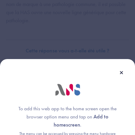
nom de marque à une pathologie commune, il est possible
que la HAS ouvre une nouvelle ligne générique pour cette
pathologie.
Cette réponse vous a-t-elle été utile ?
Thème :
Certification
To add this web app to the home screen open the
browser option menu and tap on
Add to
homescreen
.
The menu can be accessed by pressing the menu hardware