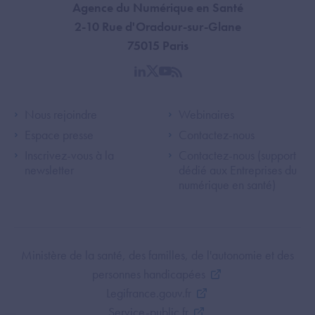
Agence du Numérique en Santé
2-10 Rue d'Oradour-sur-Glane
75015 Paris
linkedin
twitter
youtube
rss
Footer Left ANS
Footer Right A
Nous rejoindre
Webinaires
Espace presse
Contactez-nous
Inscrivez-vous à la
Contactez-nous (support
newsletter
dédié aux Entreprises du
numérique en santé)
Footer Bottom ANS
Ministère de la santé, des familles, de l'autonomie et des
personnes handicapées
Legifrance.gouv.fr
Service-public.fr