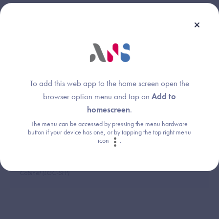
Dispositif(s) concerné(s) :
Thème :
Plateforme d’Intermédiation
Parcours de référencement
(PFI)
(Convergence, CNDA, PSC)
Dossier Patient Informatisé
(DPI)
Logiciel de Gestion de
To add this web app to the home screen open the
Cabinet (LGC-MdV)
Radiology Information System
browser option menu and tap on
Add to
(RIS)
homescreen
.
Dossier Usager Informatisé
(DUI)
The menu can be accessed by pressing the menu hardware
button if your device has one, or by tapping the top right menu
Logiciel de Gestion d'Officine
icon
.
(LGO)
DRIMbox
Logiciel de Gestion de
Cabinet (LGC-SFP)