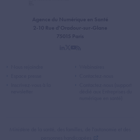
Agence du Numérique en Santé
2-10 Rue d'Oradour-sur-Glane
75015 Paris
linkedin
twitter
youtube
rss
Footer Left ANS
Footer Right A
Nous rejoindre
Webinaires
Espace presse
Contactez-nous
Inscrivez-vous à la
Contactez-nous (support
newsletter
dédié aux Entreprises du
numérique en santé)
Footer Bottom ANS
Ministère de la santé, des familles, de l'autonomie et des
personnes handicapées