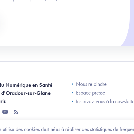
Footer Left AN
Nous rejoindre
du Numérique en Santé
Espace presse
 d'Oradour-sur-Glane
ris
Inscrivez-vous à la newslett
tter
youtube
rss
 utilise des cookies destinées à réaliser des statistiques de fréqu