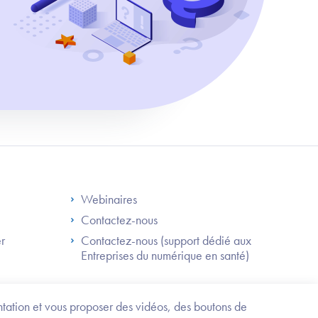
S
Footer Right ANS
Webinaires
Contactez-nous
er
Contactez-nous (support dédié aux
Entreprises du numérique en santé)
Besoin
d'être
guidé
entation et vous proposer des vidéos, des boutons de
?