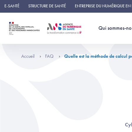
Panneau de gestion des cookies
E-SANTÉ
STRUCTURE DE SANTÉ
ENTREPRISE DU NUMÉRIQUE EN
Qui sommes-no
Accueil
FAQ
Quelle est la méthode de calcul po
Cyb