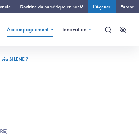
ionale
Doctrine du numérique en santé
L'Agence
Europe
(page courante)
Accompagnement
Innovation
Recherche
Accessi
t via SILENE ?
aRE)