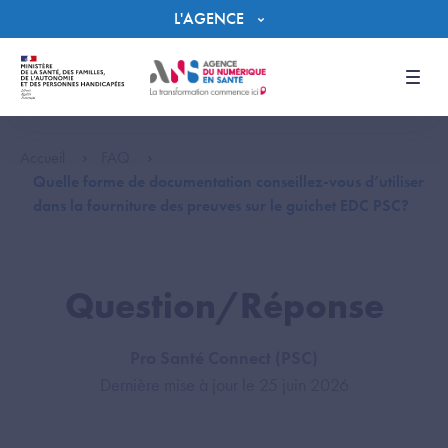
Panneau de gestion des cookies
L'AGENCE
Men
Accueil
FAQ
Quelle forme de documentation conseillez-vous d’utiliser
dans la fourniture des preuves sur le guichet EDC PSC?
Question/Réponse
Pro Santé Connect (PSC)
Dernière mise à jour le 25 juin 2026