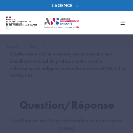
Panneau de gestion des cookies
L'AGENCE
Men
Accueil
FAQ
Quelle valeur doit être renseignée dans le champ «
identifiant national du professionnel » dont la
valorisation est obligatoire dans les preuves ANN2.1.2 et
ANN3.1.2?
Question/Réponse
Certification des Dispositifs médicaux numériques
(DMN)