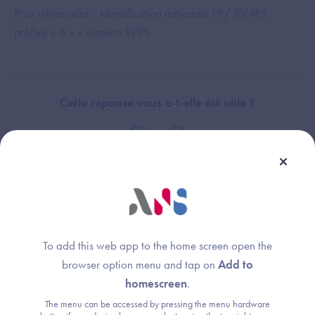
Pour information : Identification nationale PP/ IDNPS :
préfixe « 8 » + numéro RPPS
Cette réponse vous a-t-elle été utile ?
Thème :
Annuaire Santé
To add this web app to the home screen open the
browser option menu and tap on
Add to
homescreen
.
The menu can be accessed by pressing the menu hardware