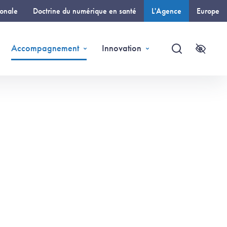
ionale
Doctrine du numérique en santé
L'Agence
Europe
(page courante)
Accompagnement
Innovation
Recherche
Accessi