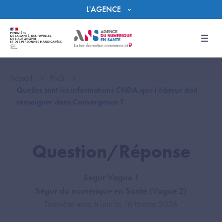
Panneau de gestion des cookies
L'AGENCE
Men
Accueil
FAQ
Quelles sont les informations CNDA que l’éditeur doit
renseigner dans Convergence ?
Question/Réponse
Ségur Vague 1
Ségur du numérique en Santé (Vague 2)
Dernière mise à jour le 16 février 2026