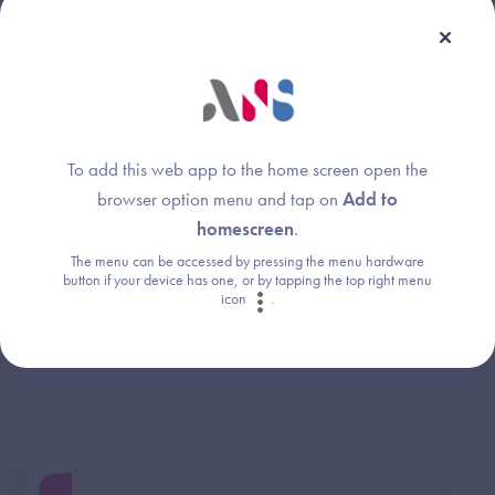
(RIS)
DRIMbox
Officine
Logiciel de Gestion d'Officine
(LGO)
Social et Médico-social
Dossier Usager Informatisé
(DUI)
To add this web app to the home screen open the
Opérateurs MSSanté
browser option menu and tap on
Add to
Opérateurs MSS
Service d'accès aux soins
homescreen
.
(SAS)
The menu can be accessed by pressing the menu hardware
Service d'Accès aux Soins
button if your device has one, or by tapping the top right menu
(SAS) Agenda
icon
.
Sages-Femmes &
Paramédicaux
Chirurgien-Dentiste