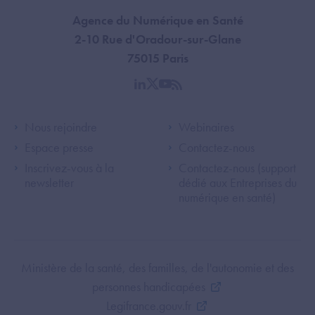
Agence du Numérique en Santé
2-10 Rue d'Oradour-sur-Glane
75015 Paris
linkedin
twitter
youtube
rss
Footer Left ANS
Footer Right A
Nous rejoindre
Webinaires
Espace presse
Contactez-nous
Inscrivez-vous à la
Contactez-nous (support
newsletter
dédié aux Entreprises du
numérique en santé)
Footer Bottom ANS
Ministère de la santé, des familles, de l'autonomie et des
personnes handicapées
Legifrance.gouv.fr