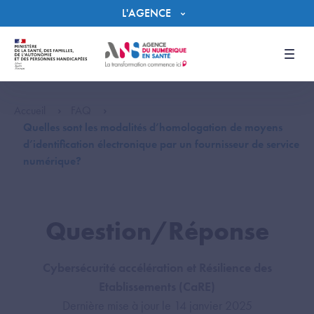
Panneau de gestion des cookies
L'AGENCE
Men
Accueil
FAQ
Quelles sont les modalités d’homologation de moyens
d’identification électronique par un fournisseur de service
numérique?
Question/Réponse
Cybersécurité accélération et Résilience des
Etablissements (CaRE)
Dernière mise à jour le 14 janvier 2025