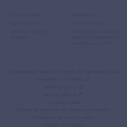
linkedin
twitter
youtube
rss
Footer Left ANS
Footer Right A
Nous rejoindre
Webinaires
Espace presse
Contactez-nous
Inscrivez-vous à la
Contactez-nous (support
newsletter
dédié aux Entreprises du
numérique en santé)
Footer Bottom ANS
Ministère de la santé, des familles, de l'autonomie et des
personnes handicapées
Legifrance.gouv.fr
Service-public.fr
Mentions légales
Politique de protection des données personnelles
Politique de gestion de cookies
Gestion des cookies