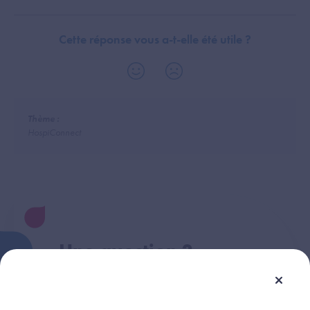
Cette réponse vous a-t-elle été utile ?
Thème :
HospiConnect
Une question ?
Retrouvez les réponses aux questions les
plus fréquentes (FAQ).