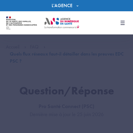
Panneau de gestion des cookies
L'AGENCE
Men
Accueil
FAQ
Quels flux réseaux faut-il détailler dans les preuves EDC
PSC ?
Question/Réponse
Pro Santé Connect (PSC)
Dernière mise à jour le 25 juin 2026