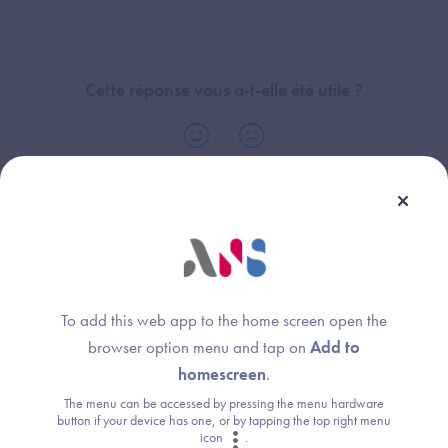
Cette réponse vous a-t-elle été utile ?
Thème :
Espace de Confiance
To add this web app to the home screen open the
browser option menu and tap on
Add to
homescreen
.
Une question ?
The menu can be accessed by pressing the menu hardware
button if your device has one, or by tapping the top right menu
Retrouvez les réponses aux questions les
icon
.