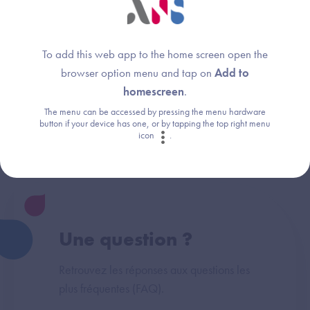
To add this web app to the home screen open the
Dispositif(s)
Thème :
browser option menu and tap on
Add to
concerné(s) :
Parcours de référencement
homescreen
.
Imagerie
(Convergence, CNDA, PSC)
Radiology Information
The menu can be accessed by pressing the menu hardware
System (RIS)
button if your device has one, or by tapping the top right menu
icon
.
Une question ?
Retrouvez les réponses aux questions les
plus fréquentes (FAQ).