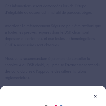
Ces informations seront demandées lors de l’étape
d’éligibilité du dossier administratif du parcours Ségur.
Attention : Le référencement Ségur ne peut être attribué que
si toutes les preuves requises dans le DSR choisi sont
déposées et conformes, et que toutes les homologations
CNDA nécessaires sont obtenues.
Nous vous recommandons également de consulter le
chapitre 4 du DSR choisi, qui précise l’avancement attendu
des candidatures à l’approche des différents jalons
réglementaires.
Cette réponse vous a-t-elle été utile ?