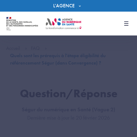
Panneau de gestion des cookies
L'AGENCE
Men
Accueil
FAQ
Quels sont les prérequis à l'étape éligibilité du
référencement Ségur (dans Convergence) ?
Question/Réponse
Ségur du numérique en Santé (Vague 2)
Dernière mise à jour le 20 février 2026