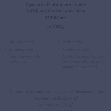
Agence du Numérique en Santé
2-10 Rue d'Oradour-sur-Glane
75015 Paris
linkedin
twitter
youtube
rss
Footer Left ANS
Footer Right A
Nous rejoindre
Webinaires
Espace presse
Contactez-nous
Inscrivez-vous à la
Contactez-nous (support
newsletter
dédié aux Entreprises du
numérique en santé)
Footer Bottom ANS
Ministère de la santé, des familles, de l'autonomie et des
personnes handicapées
Legifrance.gouv.fr