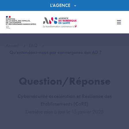
Panneau de gestion des cookies
L'AGENCE
Men
Accueil
FAQ
Qu'entendons-nous par convergence des AD ?​
Question/Réponse
Cybersécurité accélération et Résilience des
Etablissements (CaRE)
Dernière mise à jour le 15 janvier 2025