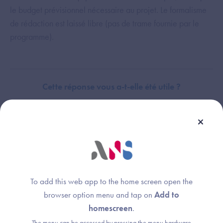
le budget prévisionnel nécessaire au projet. Le formalisme
de rédaction est laissé libre (pas de trame fournie par le
programme).
Cette réponse vous a-t-elle été utile ?
Thème :
Domaine Audits techniques - Objectifs
To add this web app to the home screen open the
browser option menu and tap on
Add to
homescreen
.
The menu can be accessed by pressing the menu hardware