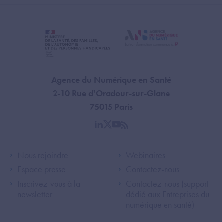
Agence du Numérique en Santé
2-10 Rue d'Oradour-sur-Glane
75015 Paris
linkedin
twitter
youtube
rss
Footer Left ANS
Footer Right A
Nous rejoindre
Webinaires
Espace presse
Contactez-nous
Inscrivez-vous à la
Contactez-nous (support
newsletter
dédié aux Entreprises du
numérique en santé)