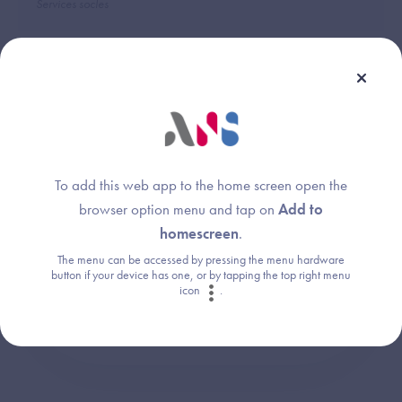
Services socles
Une question ?
To add this web app to the home screen open the
Retrouvez les réponses aux questions les
browser option menu and tap on
Add to
plus fréquentes (FAQ).
homescreen
.
The menu can be accessed by pressing the menu hardware
button if your device has one, or by tapping the top right menu
Consultez la FAQ
icon
.