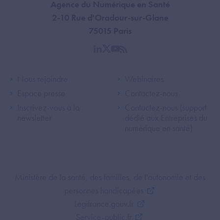
Agence du Numérique en Santé
2-10 Rue d'Oradour-sur-Glane
75015 Paris
linkedin
twitter
youtube
rss
Footer Left ANS
Footer Right A
Nous rejoindre
Webinaires
Espace presse
Contactez-nous
Inscrivez-vous à la
Contactez-nous (support
newsletter
dédié aux Entreprises du
numérique en santé)
Footer Bottom ANS
Ministère de la santé, des familles, de l'autonomie et des
personnes handicapées
Legifrance.gouv.fr
Service-public.fr