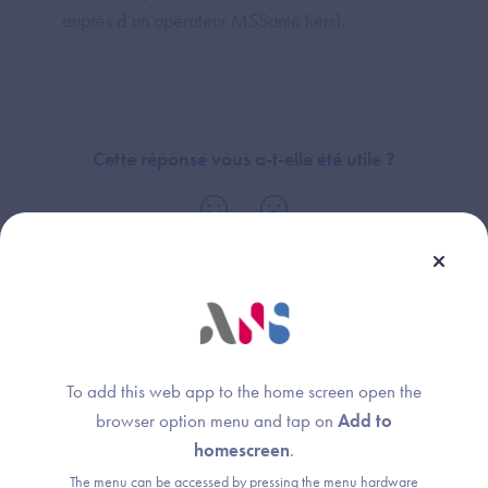
auprès d’un opérateur MSSanté tiers).
Cette réponse vous a-t-elle été utile ?
Thème :
Devenir Opérateur
Services socles
To add this web app to the home screen open the
browser option menu and tap on
Add to
homescreen
.
The menu can be accessed by pressing the menu hardware