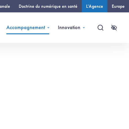
ionale
Doctrine du numérique en santé
L'Agence
Europe
(page courante)
Accompagnement
Innovation
Recherche
Accessi