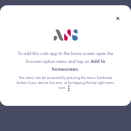
Une question ?
Retrouvez les réponses aux questions les
To add this web app to the home screen open the
plus fréquentes (FAQ).
browser option menu and tap on
Add to
homescreen
.
The menu can be accessed by pressing the menu hardware
Consultez la FAQ
button if your device has one, or by tapping the top right menu
icon
.