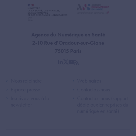
Agence du Numérique en Santé
2-10 Rue d'Oradour-sur-Glane
75015 Paris
linkedin
twitter
youtube
rss
Footer Left ANS
Footer Right A
Nous rejoindre
Webinaires
Espace presse
Contactez-nous
Inscrivez-vous à la
Contactez-nous (support
newsletter
dédié aux Entreprises du
numérique en santé)