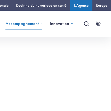
ionale
Doctrine du numérique en santé
L'Agence
Europe
(page courante)
Accompagnement
Innovation
Recherche
Accessi