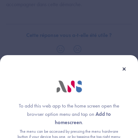
accompagner dans cette démarche.
Cette réponse vous a-t-elle été utile ?
Thème :
Homologation d'un MIE
Identification électronique des professionnels de santé (ASPP)
To add this web app to the home screen open the
browser option menu and tap on
Add to
homescreen
.
The menu can be accessed by pressing the menu hardware
Une question ?
button if your device has one, or by tapping the top right menu