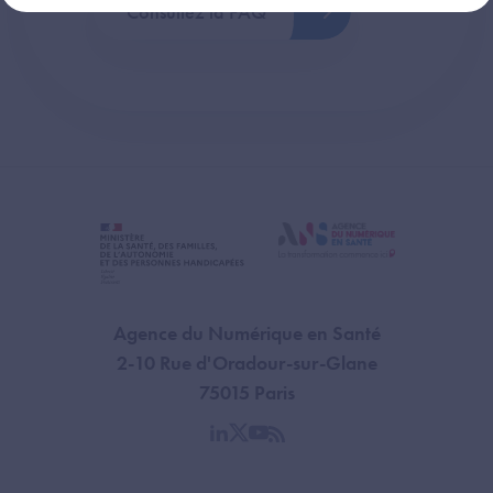
Consultez la FAQ
Agence du Numérique en Santé
2-10 Rue d'Oradour-sur-Glane
75015 Paris
linkedin
twitter
youtube
rss