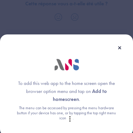
Cette réponse vous a-t-elle été utile ?
Thème :
Annuaires
To add this web app to the home screen open the
browser option menu and tap on
Add to
Une question ?
homescreen
.
Retrouvez les réponses aux questions les
The menu can be accessed by pressing the menu hardware
button if your device has one, or by tapping the top right menu
plus fréquentes (FAQ).
icon
.