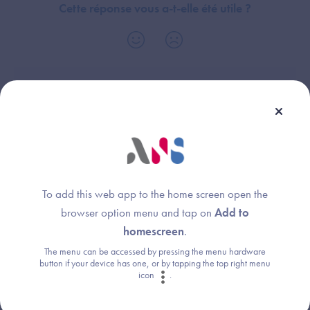
Cette réponse vous a-t-elle été utile ?
Thème :
Garanties
To add this web app to the home screen open the
browser option menu and tap on
Add to
Une question ?
homescreen
.
Retrouvez les réponses aux questions les
The menu can be accessed by pressing the menu hardware
button if your device has one, or by tapping the top right menu
plus fréquentes (FAQ).
icon
.