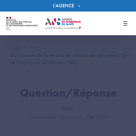
Panneau de gestion des cookies
L'AGENCE
Men
Accueil
FAQ
Qui s’assure de la véracité du tableau des garanties ? Est-
ce l’organisme certificateur (OC)
Question/Réponse
HDS
Dernière mise à jour le 29 juillet 2026