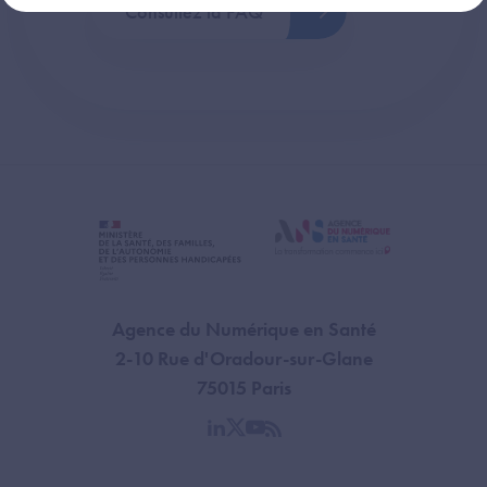
Consultez la FAQ
Agence du Numérique en Santé
2-10 Rue d'Oradour-sur-Glane
75015 Paris
linkedin
twitter
youtube
rss